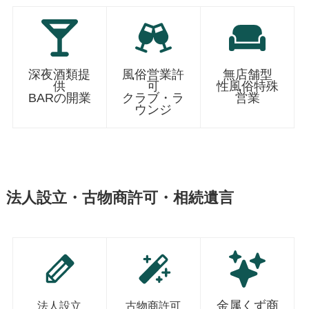
深夜酒類提
風俗営業許
無店舗型
供
可
性風俗特殊
BARの開業
クラブ・ラ
営業
ウンジ
法人設立・古物商許可・相続遺言
金属くず商
法人設立
古物商許可