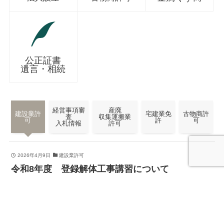
公正証書
遺言・相続
経営事項審
産廃
建設業許
宅建業免
古物商許
査
収集運搬業
可
許
可
入札情報
許可
2026年4月9日
建設業許可
令和8年度 登録解体工事講習について
メニュー
お問合わせ
電話番号
2025年6月10日
建設業許可
建築士事務所登録 登録手数料変更 【令和７年