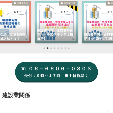
宅建業免許
建設業許可
建
建設業許可 金額要件改
業免許 従業員証明
正 【令和７年２月１日
建設業許可 金額
作成方法とは？
施行】
正【令和5年1月1
℡ ０６－６６０６－０３０３
受付：９時～１７時 ※土日祝除く
建設業関係