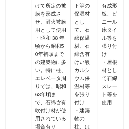
けて所定の被
ト等の
有成形
膜を形成さ
保温材
板、ビ
せ、耐火被膜
とし
ニール
用として使用
て、石
床タイ
・昭和 38 年
綿保温
ル等を
頃から昭和5
材、石
張り付
0年初頭まで
綿含有
け
の建築物に多
けい酸
・屋根
い。特に柱、
カルシ
材とし
エレベータ周
ウム保
て石綿
りでは、昭和
温材等
スレー
63年頃ま
を張り
ト等を
で、石綿含有
付け
使用
吹付け材が使
・建築
用されている
物の
場合有り
柱、は