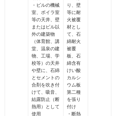
・ビルの機械
り、壁
室、ボイラ室
等に耐
等の天井、壁
火被覆
またはビル以
材とし
外の建築物
て、石
（体育館、講
綿耐火
堂、温泉の建
被覆
物、工場、学
板、石
校等）の天井
綿含有
や壁に、石綿
けい酸
とセメントの
カルシ
合剤を吹き付
ウム板
けて、吸音、
第二種
結露防止（断
を張り
熱用）として
付け
使用
・断熱