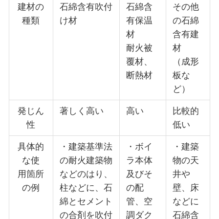
建材の
石綿含有吹付
石綿含
その他
種類
け材
有保温
の石綿
材
含有建
耐火被
材
覆材、
（成形
断熱材
板な
ど）
発じん
著しく高い
高い
比較的
性
低い
具体的
・建築基準法
・ボイ
・建築
な使
の耐火建築物
ラ本体
物の天
用箇所
などのはり、
及びそ
井や
の例
柱などに、石
の配
壁、床
綿とセメント
管、空
などに
の合剤を吹付
調ダク
石綿含