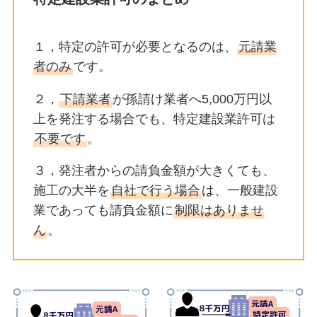
１，特定の許可が必要となるのは、
元請業
者のみ
です。
２，
下請業者
が孫請け業者へ5,000万円以
上を発注する場合でも、特定建設業許可は
不要です
。
３，発注者からの請負金額が大きくても、
施工の大半を
自社で行う場合
は、一般建設
業であっても請負金額に
制限はありませ
ん
。